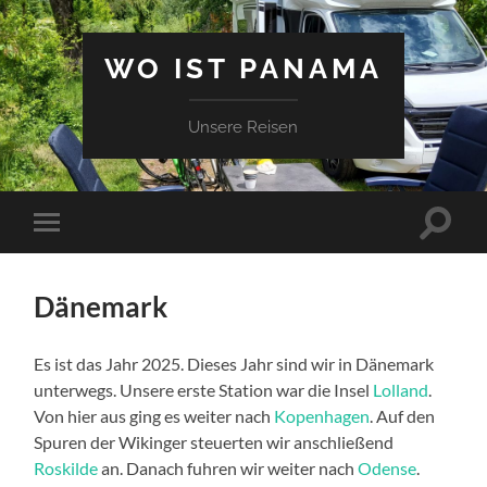
WO IST PANAMA
Unsere Reisen
Suchfe
Mobile-
ein-/a
Menü
ein-/ausblenden
Dänemark
Es ist das Jahr 2025. Dieses Jahr sind wir in Dänemark
unterwegs. Unsere erste Station war die Insel
Lolland
.
Von hier aus ging es weiter nach
Kopenhagen
. Auf den
Spuren der Wikinger steuerten wir anschließend
Roskilde
an. Danach fuhren wir weiter nach
Odense
.