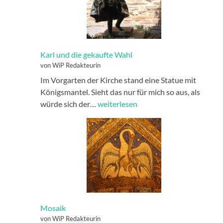
Karl und die gekaufte Wahl
von WiP Redakteurin
Im Vorgarten der Kirche stand eine Statue mit
Königsmantel. Sieht das nur für mich so aus, als
Karl
würde sich der…
weiterlesen
und
die
gekaufte
Wahl
Mosaik
von WiP Redakteurin