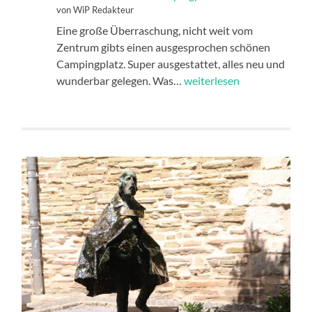
von WiP Redakteur
Eine große Überraschung, nicht weit vom
Zentrum gibts einen ausgesprochen schönen
Campingplatz. Super ausgestattet, alles neu und
Ein
wunderbar gelegen. Was…
weiterlesen
wunderschöner
Campingplatz
in
Aachen