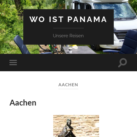
WO IST PANAMA
Unsere Reisen
Suchfe
Mobile-
ein-/a
Menü
ein-/ausblenden
AACHEN
Aachen