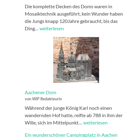
Die komplette Decken des Doms waren in
Mosaiktechnik ausgeführt, kein Wunder haben
die Jungs knapp 120Jahre gebraucht, bis das
Mosaik
Ding…
weiterlesen
Aachener Dom
von WiP Redakteurin
Während der junge König Karl noch einen
wandernden Hof hatte, reifte ab 788 in ihm der
Aachener
Wille, sich im Mittelpunkt…
weiterlesen
Dom
Ein wunderschöner Campingplatz in Aachen