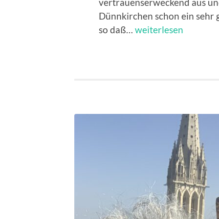
vertrauenserweckend aus und
Dünnkirchen schon ein sehr 
Caen
so daß…
weiterlesen