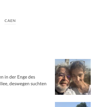
CAEN
en in der Enge des
llee, deswegen suchten
me