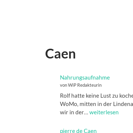
Caen
Nahrungsaufnahme
von WiP Redakteurin
Rolf hatte keine Lust zu koch
WoMo, mitten in der Lindena
Nahrungsaufnah
wir in der…
weiterlesen
pierre de Caen