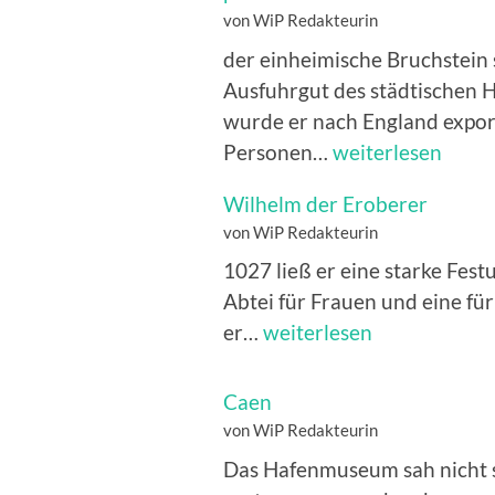
von WiP Redakteurin
der einheimische Bruchstein 
Ausfuhrgut des städtischen 
wurde er nach England expor
pierre
Personen…
weiterlesen
de
Wilhelm der Eroberer
Caen
von WiP Redakteurin
1027 ließ er eine starke Fest
Abtei für Frauen und eine für
Wilhelm
er…
weiterlesen
der
Eroberer
Caen
von WiP Redakteurin
Das Hafenmuseum sah nicht 