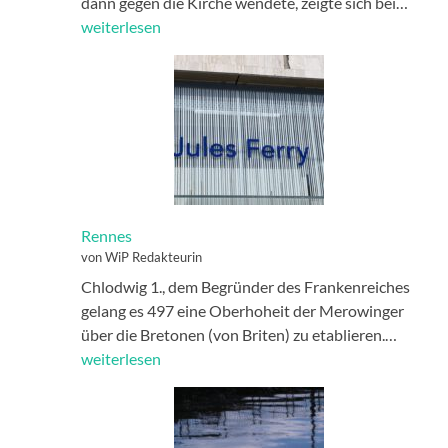
viva
dann gegen die Kirche wendete, zeigte sich bei…
la
weiterlesen
revol
Rennes
von WiP Redakteurin
Chlodwig 1., dem Begründer des Frankenreiches
gelang es 497 eine Oberhoheit der Merowinger
Renne
über die Bretonen (von Briten) zu etablieren.…
weiterlesen