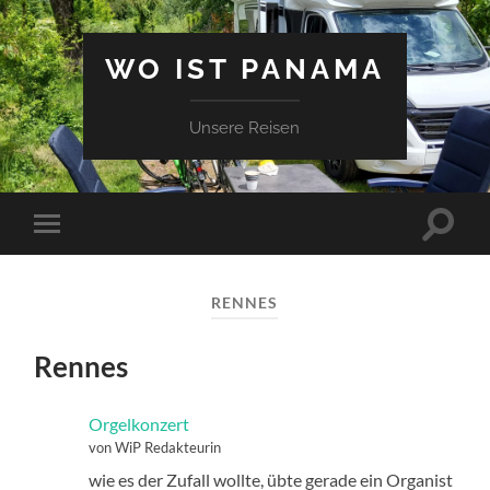
WO IST PANAMA
Unsere Reisen
Suchfe
Mobile-
ein-/a
Menü
ein-/ausblenden
RENNES
Rennes
Orgelkonzert
von WiP Redakteurin
wie es der Zufall wollte, übte gerade ein Organist