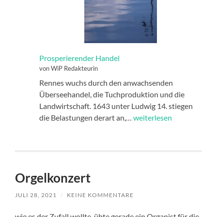
Prosperierender Handel
von WiP Redakteurin
Rennes wuchs durch den anwachsenden
Überseehandel, die Tuchproduktion und die
Landwirtschaft. 1643 unter Ludwig 14. stiegen
Prosperierender
die Belastungen derart an,…
weiterlesen
Handel
Orgelkonzert
JULI 28, 2021
/
KEINE KOMMENTARE
wie es der Zufall wollte, übte gerade ein Organist für die