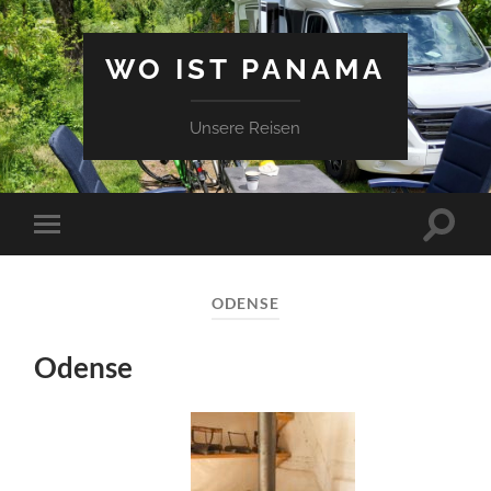
WO IST PANAMA
Unsere Reisen
Suchfe
Mobile-
ein-/a
Menü
ein-/ausblenden
ODENSE
Odense