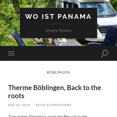
WO IST PANAMA
Unsere Reisen
Suchfe
Mobile-
ein-/a
Menü
ein-/ausblenden
BÖBLINGEN
Therme Böblingen, Back to the
roots
MAI 24, 2024
/
KEINE KOMMENTARE
Zum guten Abschluss noch ein Besuch in der