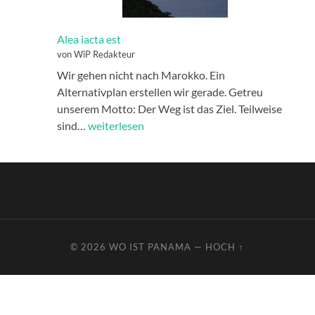
Alea iacta est
von WiP Redakteur
Wir gehen nicht nach Marokko. Ein
Alternativplan erstellen wir gerade. Getreu
unserem Motto: Der Weg ist das Ziel. Teilweise
Alea
sind…
weiterlesen
iacta
est
© 2026
WO IST PANAMA
—
HOCH ↑