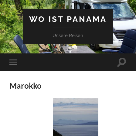
WO IST PANAMA
Unsere Reisen
Suchfe
Mobile-
ein-/a
Menü
ein-/ausblenden
Marokko