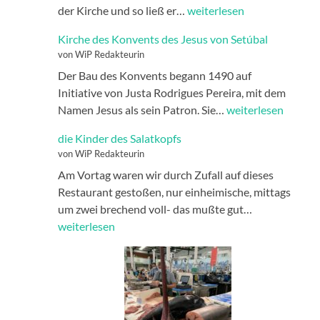
Joao
der Kirche und so ließ er…
weiterlesen
2.
Kirche des Konvents des Jesus von Setúbal
von WiP Redakteurin
Der Bau des Konvents begann 1490 auf
Initiative von Justa Rodrigues Pereira, mit dem
Kirche
Namen Jesus als sein Patron. Sie…
weiterlesen
des
die Kinder des Salatkopfs
Konvents
von WiP Redakteurin
des
Am Vortag waren wir durch Zufall auf dieses
Jesus
Restaurant gestoßen, nur einheimische, mittags
von
die
um zwei brechend voll- das mußte gut…
Setúbal
Kinder
weiterlesen
des
Salatkopfs