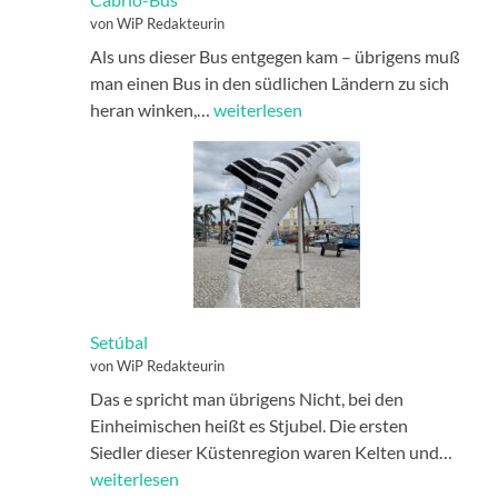
von WiP Redakteurin
Als uns dieser Bus entgegen kam – übrigens muß
man einen Bus in den südlichen Ländern zu sich
Cabrio-
heran winken,…
weiterlesen
Bus
Setúbal
von WiP Redakteurin
Das e spricht man übrigens Nicht, bei den
Einheimischen heißt es Stjubel. Die ersten
Setúb
Siedler dieser Küstenregion waren Kelten und…
weiterlesen