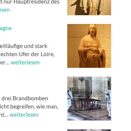
ht nur Hauptresidenz des
esen
tagne
eitläufige und stark
rechten Ufer der Loire,
Schloss
ser…
weiterlesen
der
Herzöge
der
Bretagne
h drei Brandbomben
icht begreifen, wie man,
Brandstiftung
cht…
weiterlesen