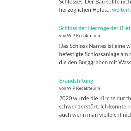
Schlosses. Der Bau sollte nic
Franz
herzoglichen Hofes…
weiterl
2.
Schloss der Herzöge der Bre
von WiP Redakteurin
Das Schloss Nantes ist eine w
befestigte Schlossanlage am 
die den Burggraben mit Was
Brandstiftung
von WiP Redakteurin
2020 wurde die Kirche durc
schwer zerstört. Ich konnte n
auch wenn man vielleicht ni