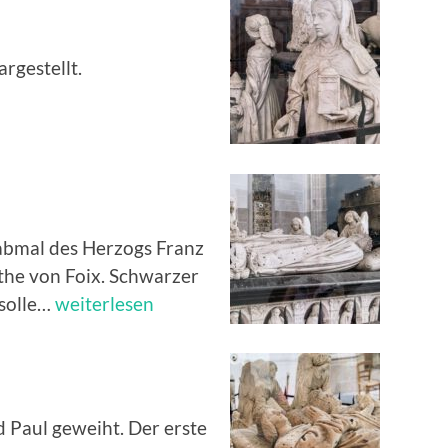
argestellt.
rabmal des Herzogs Franz
the von Foix. Schwarzer
Renaissance-
tsolle…
weiterlesen
Grabmal
d Paul geweiht. Der erste