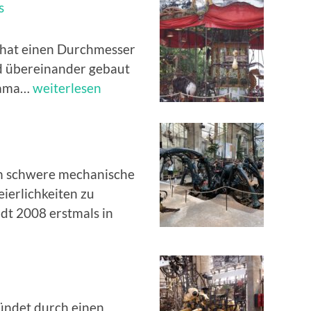
s
 hat einen Durchmesser
nd übereinander gebaut
Carrousel
rama…
weiterlesen
des
Mondes
Marins
n schwere mechanische
ierlichkeiten zu
dt 2008 erstmals in
ündet durch einen