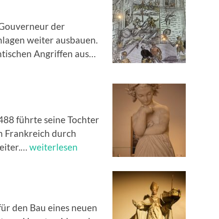
 Gouverneur der
nlagen weiter ausbauen.
Philippe-
ntischen Angriffen aus…
Emmanuel
de
Lorraine
88 führte seine Tochter
n Frankreich durch
Anne
eiter.…
weiterlesen
de
Bretagne
 für den Bau eines neuen