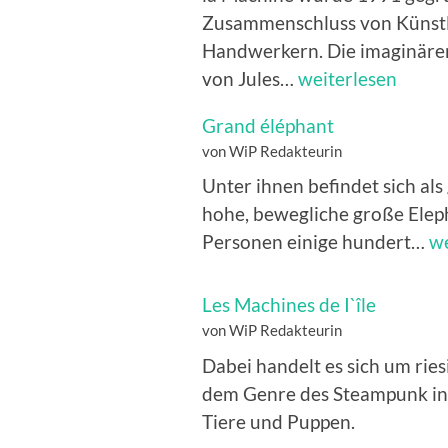
Zusammenschluss von Künstl
Handwerkern. Die imaginären
mechanische
von Jules…
weiterlesen
Objekte
Grand éléphant
von WiP Redakteurin
Unter ihnen befindet sich al
hohe, bewegliche große Eleph
G
Personen einige hundert…
we
él
Les Machines de I`île
von WiP Redakteurin
Dabei handelt es sich um ries
dem Genre des Steampunk in
Tiere und Puppen.