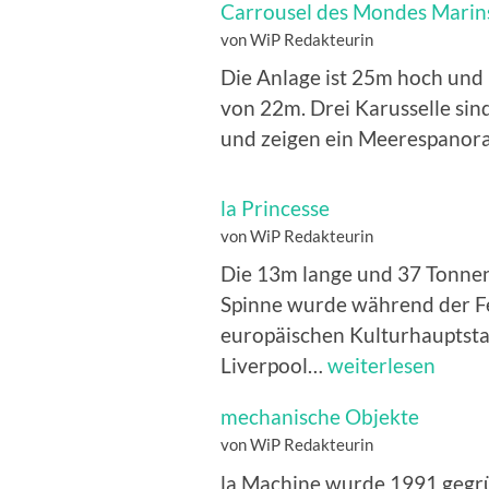
Carrousel des Mondes Marin
von WiP Redakteurin
Die Anlage ist 25m hoch und
von 22m. Drei Karusselle si
und zeigen ein Meerespano
la Princesse
von WiP Redakteurin
Die 13m lange und 37 Tonne
Spinne wurde während der Fe
europäischen Kulturhauptsta
la
Liverpool…
weiterlesen
Princesse
mechanische Objekte
von WiP Redakteurin
la Machine wurde 1991 gegr