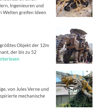
ern, Ingenieuren und
 Welten greifen Ideen
s größtes Objekt der 12m
ant, der bis zu 52
rand
iterlesen
éphant
ige, von Jules Verne und
spirierte mechanische