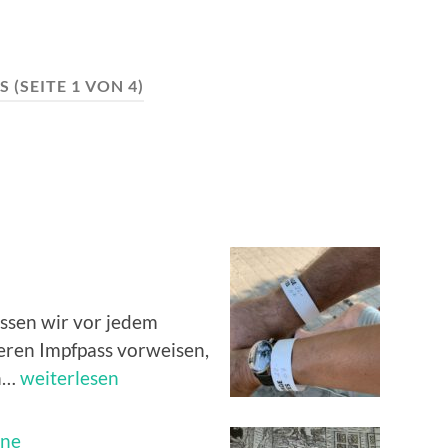
ES
(SEITE 1 VON 4)
üssen wir vor jedem
ren Impfpass vorweisen,
die
en…
weiterlesen
Auserwählten
ine