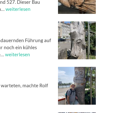
nd 527. Dieser Bau
Kathedrale
en…
weiterlesen
Saint
Pierre
ndauernden Führung auf
r noch ein kühles
Nachhaltigkeit
ne…
weiterlesen
 warteten, machte Rolf