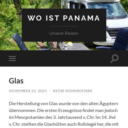
WO IST PANAMA
Unsere Reisen
Suchfe
Mobile-
ein-/a
Menü
ein-/ausblenden
Glas
NOVEMBER 21, 2021
/
KEINE KOMMENTARE
Die Herstellung von Glas wurde von den alten Ägyptern
übernommen. Die ersten Erzeugnisse findet man jedoch
im Mesopotamien des 3. Jahrtausend v. Chr. Im 14. Jhd
v. Chr. stellten die Glashütten auch Rollsiegel her, die mit