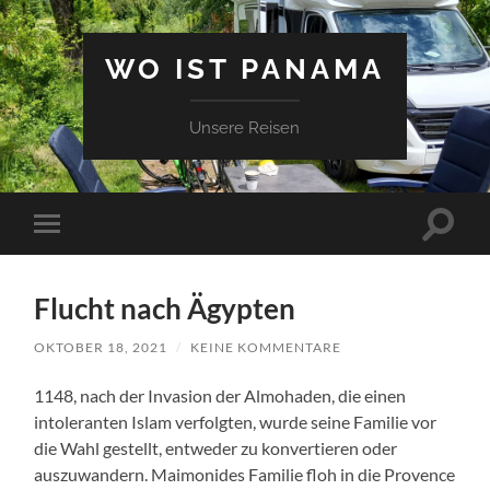
WO IST PANAMA
Unsere Reisen
Suchfe
Mobile-
ein-/a
Menü
ein-/ausblenden
Flucht nach Ägypten
OKTOBER 18, 2021
/
KEINE KOMMENTARE
1148, nach der Invasion der Almohaden, die einen
intoleranten Islam verfolgten, wurde seine Familie vor
die Wahl gestellt, entweder zu konvertieren oder
auszuwandern. Maimonides Familie floh in die Provence