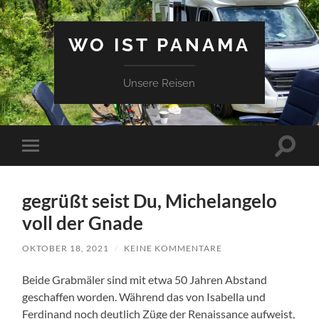
WO IST PANAMA
Unsere Reisen
Suchfe
Mobile-
ein-/a
Menü
ein-/ausblenden
gegrüßt seist Du, Michelangelo
voll der Gnade
OKTOBER 18, 2021
/
KEINE KOMMENTARE
Beide Grabmäler sind mit etwa 50 Jahren Abstand
geschaffen worden. Während das von Isabella und
Ferdinand noch deutlich Züge der Renaissance aufweist,