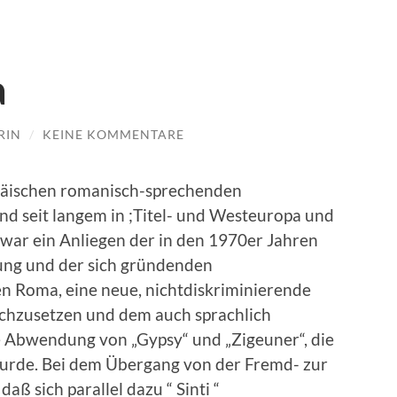
a
RIN
/
KEINE KOMMENTARE
ropäischen romanisch-sprechenden
nd seit langem in ;Titel- und Westeuropa und
s war ein Anliegen der in den 1970er Jahren
ng und der sich gründenden
en Roma, eine neue, nichtdiskriminierende
rchzusetzen und dem auch sprachlich
e Abwendung von „Gypsy“ und „Zigeuner“, die
wurde. Bei dem Übergang von der Fremd- zur
aß sich parallel dazu “ Sinti “