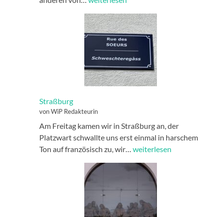
für
moderne
und
zeitgenössische
Kunst
Straßburg
von WiP Redakteurin
Am Freitag kamen wir in Straßburg an, der
Platzwart schwallte uns erst einmal in harschem
Straßburg
Ton auf französisch zu, wir…
weiterlesen