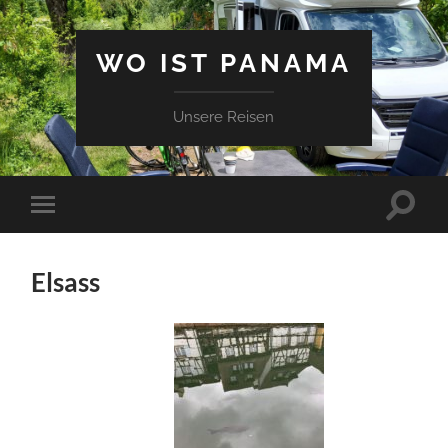
WO IST PANAMA
Unsere Reisen
Suchfe
Mobile-
ein-/a
Menü
ein-/ausblenden
Elsass