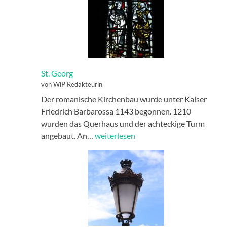
St. Georg
von WiP Redakteurin
Der romanische Kirchenbau wurde unter Kaiser
Friedrich Barbarossa 1143 begonnen. 1210
wurden das Querhaus und der achteckige Turm
St.
angebaut. An…
weiterlesen
Georg