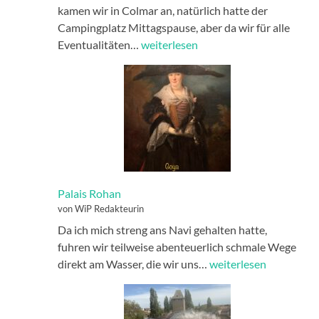
kamen wir in Colmar an, natürlich hatte der
Campingplatz Mittagspause, aber da wir für alle
Auf
Eventualitäten…
weiterlesen
den
Spuren
von
Bartholdi
Palais Rohan
von WiP Redakteurin
Da ich mich streng ans Navi gehalten hatte,
fuhren wir teilweise abenteuerlich schmale Wege
Palais
direkt am Wasser, die wir uns…
weiterlesen
Rohan