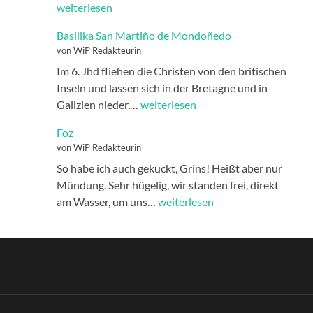
Urraca
weiterlesen
Basilika San Martiño de Mondoñedo
von WiP Redakteurin
Im 6. Jhd fliehen die Christen von den britischen
Inseln und lassen sich in der Bretagne und in
Basilika
Galizien nieder.…
weiterlesen
San
Foz
Martiño
von WiP Redakteurin
de
So habe ich auch gekuckt, Grins! Heißt aber nur
Mondoñedo
Mündung. Sehr hügelig, wir standen frei, direkt
Foz
am Wasser, um uns…
weiterlesen