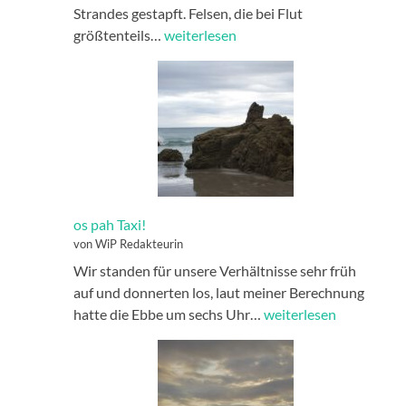
Strandes gestapft. Felsen, die bei Flut
falsche
größtenteils…
weiterlesen
Seite
os pah Taxi!
von WiP Redakteurin
Wir standen für unsere Verhältnisse sehr früh
auf und donnerten los, laut meiner Berechnung
os
hatte die Ebbe um sechs Uhr…
weiterlesen
pah
Taxi!