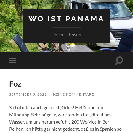
WO IST PANAMA
Unsere Reisen
Suchfe
Mobile-
ein-/a
Menü
ein-/ausblenden
Foz
SEPTEMBER 5, 2021
/
KEINE KOMMENTARE
So habe ich auch gekuckt, Grins! Heißt aber nur
Mündung. Sehr hügelig, wir standen frei, direkt am
Wasser, um uns herum gefühlt 200 WoMos in 3er
Reihen, ich hätte gar nicht gedacht, daß es in Spanien so