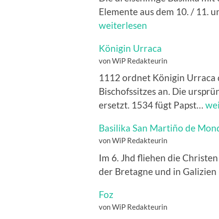
Elemente aus dem 10. / 11. u
weiterlesen
Königin Urraca
von WiP Redakteurin
1112 ordnet Königin Urraca 
Bischofssitzes an. Die ursp
Kön
ersetzt. 1534 fügt Papst…
wei
Ur
Basilika San Martiño de Mo
von WiP Redakteurin
Im 6. Jhd fliehen die Christen
der Bretagne und in Galizien
Foz
von WiP Redakteurin