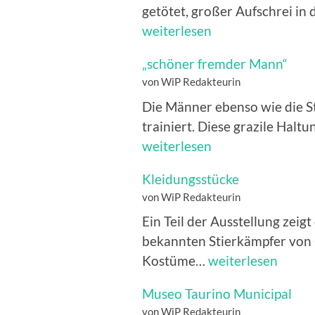
getötet, großer Aufschrei i
weiterlesen
„schöner fremder Mann“
von WiP Redakteurin
Die Männer ebenso wie die S
trainiert. Diese grazile Halt
weiterlesen
Kleidungsstücke
von WiP Redakteurin
Ein Teil der Ausstellung zeig
bekannten Stierkämpfer von 
Kleidungsstücke
Kostüme…
weiterlesen
Museo Taurino Municipal
von WiP Redakteurin