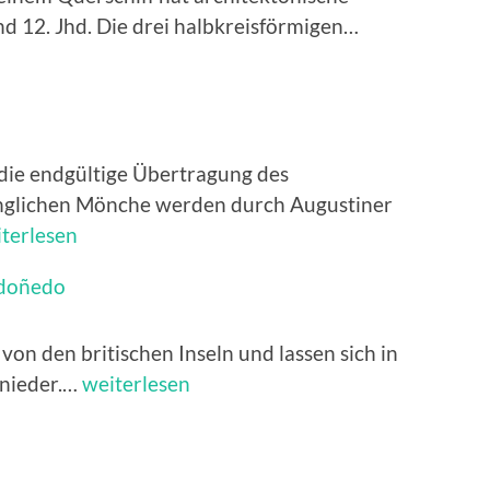
Basilika
nd 12. Jhd. Die drei halbkreisförmigen…
die endgültige Übertragung des
rünglichen Mönche werden durch Augustiner
igin
terlesen
raca
ndoñedo
 von den britischen Inseln und lassen sich in
Basilika
 nieder.…
weiterlesen
San
Martiño
de