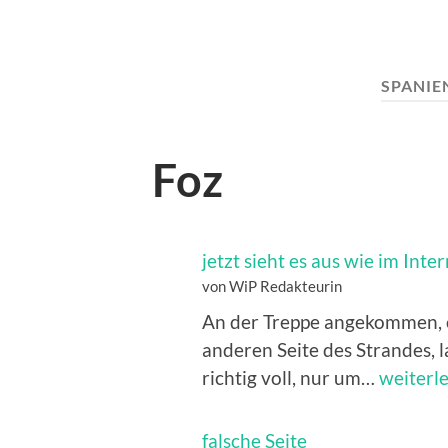
SPANIE
Foz
jetzt sieht es aus wie im Inte
von WiP Redakteurin
An der Treppe angekommen, o
anderen Seite des Strandes,
jetzt
richtig voll, nur um…
weiterl
sieht
es
falsche Seite