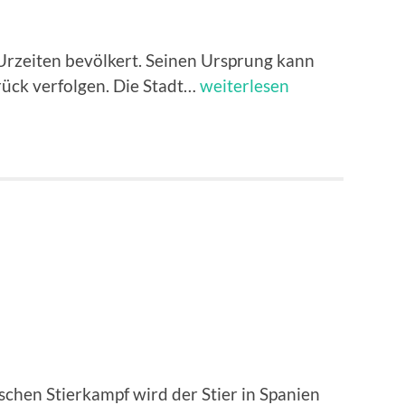
Cullera
t Urzeiten bevölkert. Seinen Ursprung kann
Cullera
urück verfolgen. Die Stadt…
weiterlesen
chen Stierkampf wird der Stier in Spanien