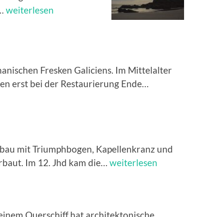
Kathedralen-
i…
weiterlesen
Strand
omanischen Fresken Galiciens. Im Mittelalter
Wandmalereien
en erst bei der Restaurierung Ende…
lbau mit Triumphbogen, Kapellenkranz und
Baugeschichte
rbaut. Im 12. Jhd kam die…
weiterlesen
t einem Querschiff hat architektonische