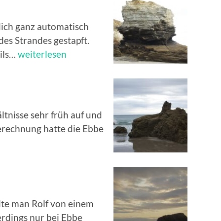
rlich ganz automatisch
 des Strandes gestapft.
falsche
eils…
weiterlesen
Seite
ltnisse sehr früh auf und
erechnung hatte die Ebbe
te man Rolf von einem
erdings nur bei Ebbe