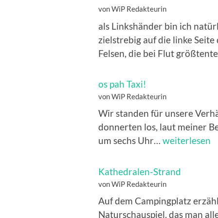
aus
von WiP Redakteurin
wie
als Linkshänder bin ich natü
im
zielstrebig auf die linke Seite
Internet
Felsen, die bei Flut größtent
os pah Taxi!
von WiP Redakteurin
Wir standen für unsere Verhä
donnerten los, laut meiner B
os
um sechs Uhr…
weiterlesen
pah
Taxi!
Kathedralen-Strand
von WiP Redakteurin
Auf dem Campingplatz erzähl
Naturschauspiel, das man all