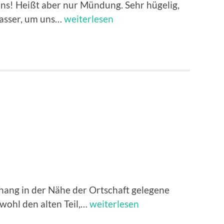
ins! Heißt aber nur Mündung. Sehr hügelig,
Mondoñedo
Foz
Wasser, um uns…
weiterlesen
hang in der Nähe der Ortschaft gelegene
Burg
wohl den alten Teil,…
weiterlesen
von