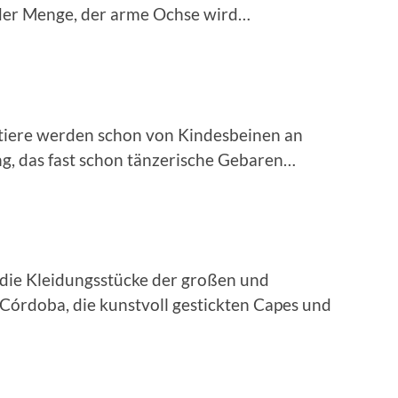
spanischer
n der Menge, der arme Ochse wird…
Stierkampf
tiere werden schon von Kindesbeinen an
„schöner
ung, das fast schon tänzerische Gebaren…
fremder
Mann“
t die Kleidungsstücke der großen und
Córdoba, die kunstvoll gestickten Capes und