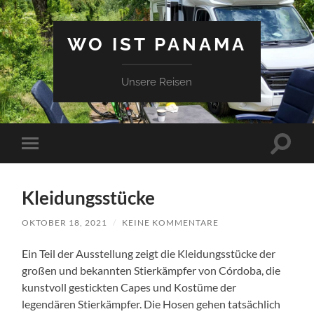
WO IST PANAMA
Unsere Reisen
Suchfe
Mobile-
ein-/a
Menü
ein-/ausblenden
Kleidungsstücke
OKTOBER 18, 2021
/
KEINE KOMMENTARE
Ein Teil der Ausstellung zeigt die Kleidungsstücke der
großen und bekannten Stierkämpfer von Córdoba, die
kunstvoll gestickten Capes und Kostüme der
legendären Stierkämpfer. Die Hosen gehen tatsächlich