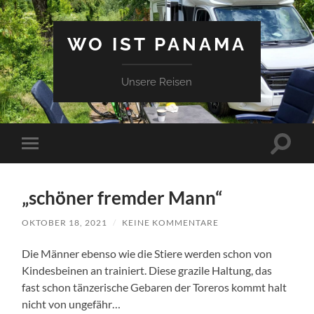
WO IST PANAMA
Unsere Reisen
Suchfe
Mobile-
ein-/a
Menü
ein-/ausblenden
„schöner fremder Mann“
OKTOBER 18, 2021
/
KEINE KOMMENTARE
Die Männer ebenso wie die Stiere werden schon von
Kindesbeinen an trainiert. Diese grazile Haltung, das
fast schon tänzerische Gebaren der Toreros kommt halt
nicht von ungefähr…