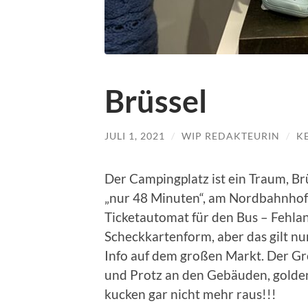
Brüssel
JULI 1, 2021
/
WIP REDAKTEURIN
/
K
Der Campingplatz ist ein Traum, Br
„nur 48 Minuten“, am Nordbahnho
Ticketautomat für den Bus – Fehlan
Scheckkartenform, aber das gilt nur
Info auf dem großen Markt. Der G
und Protz an den Gebäuden, golde
kucken gar nicht mehr raus!!!